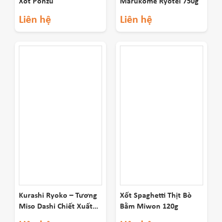
Xốt Ponzu
Marukome Ryotei 750g
Liên hệ
Liên hệ
Kurashi Ryoko – Tương
Xốt Spaghetti Thịt Bò
Miso Dashi Chiết Xuất
Bằm Miwon 120g
Cá Ngừ 750g