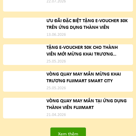
22.07.2026
ƯU ĐÃI ĐẶC BIỆT TẶNG E-VOUCHER 30K
TRÊN ỨNG DỤNG THÀNH VIÊN
13.06.2026
TẶNG E-VOUCHER 50K CHO THÀNH
VIÊN MỚI MỪNG KHAI TRƯƠNG
FUJIMART SMART CITY
25.05.2026
VÒNG QUAY MAY MẮN MỪNG KHAI
TRƯƠNG FUJIMART SMART CITY
25.05.2026
VÒNG QUAY MAY MẮN TẠI ỨNG DỤNG
THÀNH VIÊN FUJIMART
21.04.2026
Xem thêm