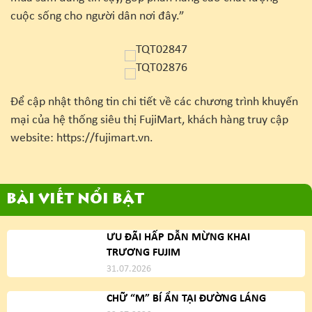
cuộc sống cho người dân nơi đây.”
Để cập nhật thông tin chi tiết về các chương trình khuyến
mại của hệ thống siêu thị FujiMart, khách hàng truy cập
website: https://fujimart.vn.
BÀI VIẾT NỔI BẬT
ƯU ĐÃI HẤP DẪN MỪNG KHAI
TRƯƠNG FUJIM
31.07.2026
CHỮ “M” BÍ ẨN TẠI ĐƯỜNG LÁNG