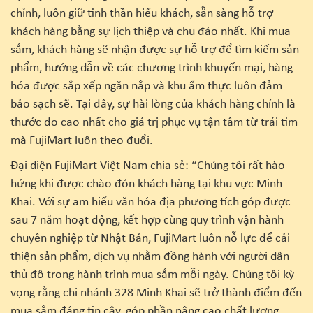
chỉnh, luôn giữ tinh thần hiếu khách, sẵn sàng hỗ trợ
khách hàng bằng sự lịch thiệp và chu đáo nhất. Khi mua
sắm, khách hàng sẽ nhận được sự hỗ trợ để tìm kiếm sản
phẩm, hướng dẫn về các chương trình khuyến mại, hàng
hóa được sắp xếp ngăn nắp và khu ẩm thực luôn đảm
bảo sạch sẽ. Tại đây, sự hài lòng của khách hàng chính là
thước đo cao nhất cho giá trị phục vụ tận tâm từ trái tim
mà FujiMart luôn theo đuổi.
Đại diện FujiMart Việt Nam chia sẻ: “Chúng tôi rất hào
hứng khi được chào đón khách hàng tại khu vực Minh
Khai. Với sự am hiểu văn hóa địa phương tích góp được
sau 7 năm hoạt động, kết hợp cùng quy trình vận hành
chuyên nghiệp từ Nhật Bản, FujiMart luôn nỗ lực để cải
thiện sản phẩm, dịch vụ nhằm đồng hành với người dân
thủ đô trong hành trình mua sắm mỗi ngày. Chúng tôi kỳ
vọng rằng chi nhánh 328 Minh Khai sẽ trở thành điểm đến
mua sắm đáng tin cậy, góp phần nâng cao chất lượng