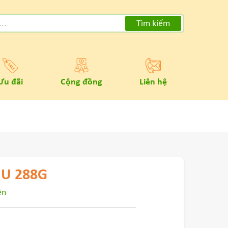
Tìm kiếm
Ưu đãi
Cộng đồng
Liên hệ
IU 288G
ền