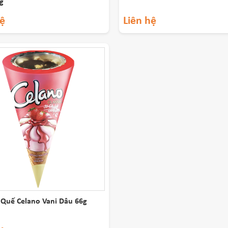
g
hệ
Liên hệ
Quế Celano Vani Dâu 66g