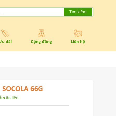
Tìm kiếm
Ưu đãi
Cộng đồng
Liên hệ
 SOCOLA 66G
m ăn liền