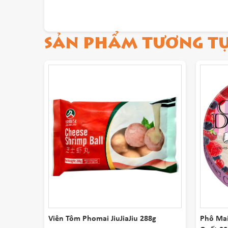
SẢN PHẨM TƯƠNG T
Viên Tôm Phomai JiuJiaJiu 288g
Phô Mai