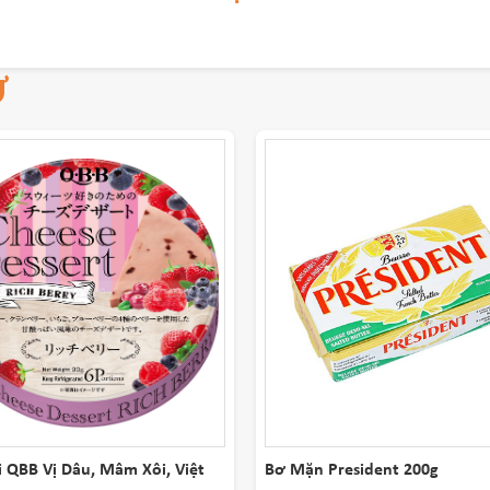
Ự
 QBB Vị Dâu, Mâm Xôi, Việt
Bơ Mặn President 200g