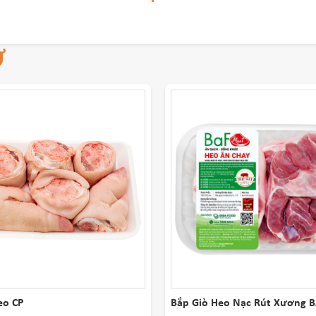
Ự
eo CP
Bắp Giò Heo Nạc Rút Xương B