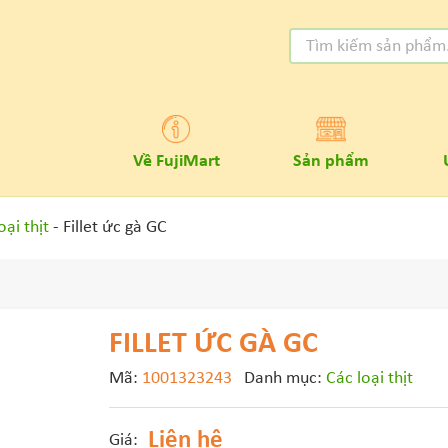
Về FujiMart
Sản phẩm
oại thịt
- Fillet ức gà GC
FILLET ỨC GÀ GC
Mã:
1001323243
Danh mục:
Các loại thịt
Liên hệ
Giá: