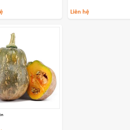
hệ
Liên hệ
ên