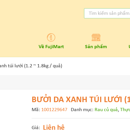
Về FujiMart
Sản phẩm
nh túi lưới (1.2 ~ 1.8kg / quả)
BƯỞI DA XANH TÚI LƯỚI (1
Mã:
1001229647
Danh mục:
Rau củ quả
,
Thự
Liên hệ
Giá: