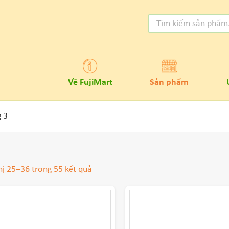
Về FujiMart
Sản phẩm
g 3
hị 25–36 trong 55 kết quả
DANH MỤC SẢN
GIÁ SẢN PHẨM
PHẨM