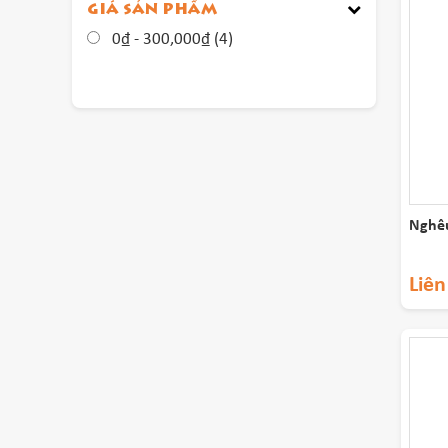
GIÁ SẢN PHẨM
Th
0
₫
-
300,000
₫
(4)
Cá
Ra
Nghêu
Liên