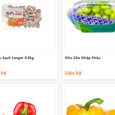
0
₫
-
300,000
₫
(4)
ủy hải sản
(5)
c loại thịt
(15)
u củ quả
(35)
 Sạch Lenger 0.6kg
Nho Sữa Nhập Khẩu
 hệ
Liên hệ