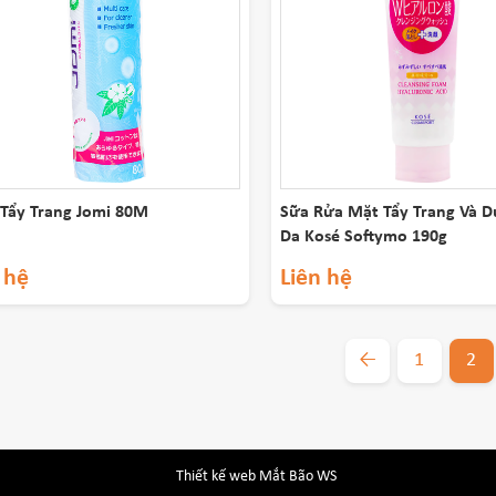
Tẩy Trang Jomi 80M
Sữa Rửa Mặt Tẩy Trang Và 
Da Kosé Softymo 190g
 hệ
Liên hệ
←
1
2
Thiết kế web Mắt Bão WS