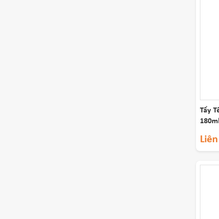
Tẩy T
180m
Liên