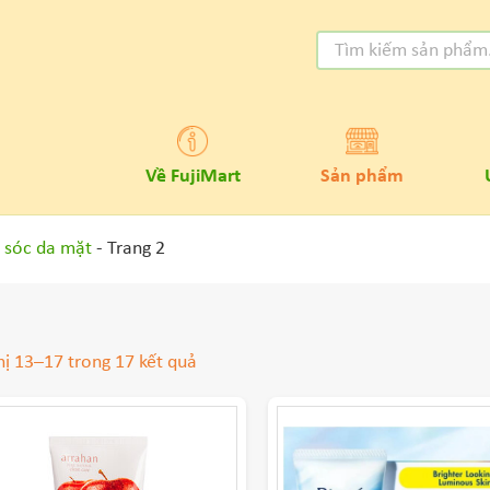
Về FujiMart
Sản phẩm
sóc da mặt
- Trang 2
hị 13–17 trong 17 kết quả
GIÁ SẢN PHẨM
0
₫
-
300,000
₫
(2)