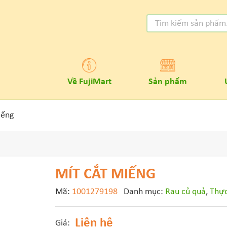
Về FujiMart
Sản phẩm
iếng
MÍT CẮT MIẾNG
Mã:
1001279198
Danh mục:
Rau củ quả
,
Thự
Liên hệ
Giá: