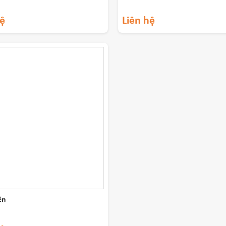
hệ
Liên hệ
ên