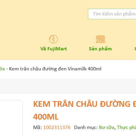
Về FujiMart
Sản phẩm
ữa
- Kem trân châu đường đen Vinamilk 400ml
KEM TRÂN CHÂU ĐƯỜNG Đ
400ML
Mã:
1002311376
Danh mục:
Bơ sữa
,
Thực phẩ